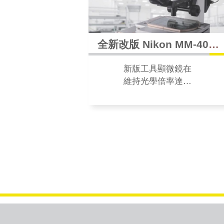
全新改版 Nikon MM-400N
/ MM-800N 工具顯微鏡
新版工具顯微鏡在
維持光學倍率達
1000 倍、精準的量
測數據與優良的影
像品質下，新增白/
綠光切換提升對比
度，並修改符合
RoHS 指令，是手
動影像量測的最佳
利器