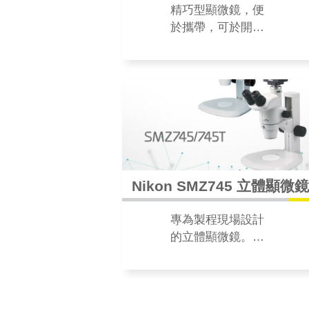
精巧型顯微鏡，便
於攜帶，可於開會
時即時觀察。卓越
的光學系統、優越
的解析力，為提供
更多倍率之變化，
有數種倍率之物鏡
可選購。
Nikon SMZ745 立體顯微
專為製程現場設計
的立體顯微鏡。具
有7.5倍的變焦倍率
和115mm的長工作
距離，非常適合工
業和生物醫學應用