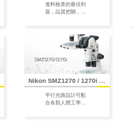
進料檢查的最佳利
器，品質把關，提
供更高的放大倍
率，可以對微小結
構進行高分辨率觀
察，被測物的缺陷
一目了然。
鏡
Nikon SMZ1270 / 1270i 高
級立體顯微鏡
平行光路設計可配
合各類人體工學，
適用於各產業。