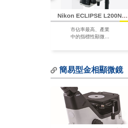
Nikon ECLIPSE L200N /
200ND 8 吋晶圓高解析金
市佔率最高、產業
相顯微鏡
中的指標性顯微
鏡。高對比，高清
晰，8吋的好伙伴，
可滿足觀察的需
求。
簡易型金相顯微鏡