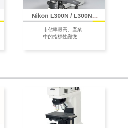
Nikon L300N / L300ND
MICROSCOPE 12 吋晶圓
市佔率最高、產業
及 LCD 檢查顯微鏡
中的指標性顯微
鏡。12吋半導體及
面板的最佳守門
員，快速載台設計
使晶片便於移動觀
察。