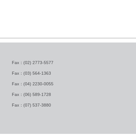
Fax：(02) 2773-5577
Fax：(03) 564-1363
Fax：(04) 2230-0055
Fax：(06) 589-1728
Fax：(07) 537-3880