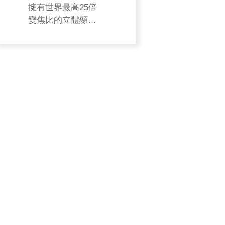
擁有世界最高25倍
變焦比的立體顯微
鏡，景深延長、影
像拼接且適用於連
拍。