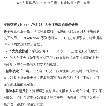
37° 光源容易在 PCB 金手指的斜邊坡度上產生光暈
技術突破：Nikon VMZ 78° 大角度光源的幾何優勢
要準確量測金手指，物理關鍵在於「光線射入的角度與工件幾何的
交互作用」。Nikon VMZ 系列憑藉全 LED 白光光源系統，將量測基
準的不穩定風險降到最低：
• 78° 大角度掠射：
系統提供 37°、55° 與 78° 三種環形光入射角。
78° 的大角度光線幾乎與板材平行，能直接繞過金手指頂端的斜坡，
精準照射在金手指與板材交界的根部。
• 精準鎖定「下幅」：
透過 78° 光，影像能呈現極高對比的真實邊
界，跳脫上層光暈干擾，抓取最真實的物理佔地尺寸（下幅），確
保電氣連接的穩定性。
• 排除非對稱反射：
雙層環形光每層均支援 8 方向獨立控制。面對不
同批次、不同反光率（如電鍍金亮度差異）的板材，能靈活調整光
線方位，徹底排除量測偏誤。