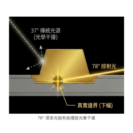
78° 環形光能有效擺脫光暈干擾