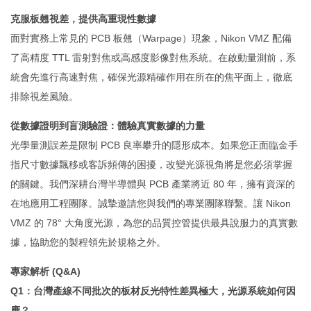
克服板翹視差，提供高重現性數據
面對實務上常見的 PCB 板翹（Warpage）現象，Nikon VMZ 配備
了高精度 TTL 雷射對焦或高感度影像對焦系統。在啟動量測前，系
統會先進行高速對焦，確保光源精確作用在所在的焦平面上，徹底
排除視差風險。
從數據證明到盲測驗證：體驗真實數據的力量
光學量測誤差是限制 PCB 良率攀升的隱形成本。如果您正面臨金手
指尺寸數據飄移或客訴頻傳的困擾，改變光源視角將是您必須掌握
的關鍵。我們深耕台灣半導體與 PCB 產業將近 80 年，擁有資深的
在地應用工程團隊。誠摯邀請您與我們的專業團隊聯繫。讓 Nikon
VMZ 的 78° 大角度光源，為您的品質控管提供最具說服力的真實數
據，協助您的製程領先於規格之外。
專家解析 (Q&A)
Q1：台灣產線不同批次的板材反光特性差異極大，光源系統如何因
應？