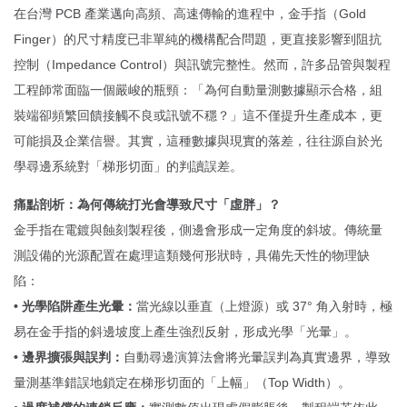
在台灣 PCB 產業邁向高頻、高速傳輸的進程中，金手指（Gold
Finger）的尺寸精度已非單純的機構配合問題，更直接影響到阻抗
控制（Impedance Control）與訊號完整性。然而，許多品管與製程
工程師常面臨一個嚴峻的瓶頸：「為何自動量測數據顯示合格，組
裝端卻頻繁回饋接觸不良或訊號不穩？」這不僅提升生產成本，更
可能損及企業信譽。其實，這種數據與現實的落差，往往源自於光
學尋邊系統對「梯形切面」的判讀誤差。
痛點剖析：為何傳統打光會導致尺寸「虛胖」？
金手指在電鍍與蝕刻製程後，側邊會形成一定角度的斜坡。傳統量
測設備的光源配置在處理這類幾何形狀時，具備先天性的物理缺
陷：
• 光學陷阱產生光暈：
當光線以垂直（上燈源）或 37° 角入射時，極
易在金手指的斜邊坡度上產生強烈反射，形成光學「光暈」。
• 邊界擴張與誤判：
自動尋邊演算法會將光暈誤判為真實邊界，導致
量測基準錯誤地鎖定在梯形切面的「上幅」（Top Width）。