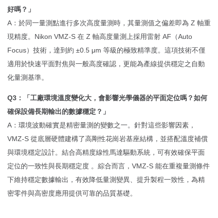
好嗎？」
A：於同一量測點進行多次高度量測時，其量測值之偏差即為 Z 軸重
現精度。Nikon VMZ-S 在 Z 軸高度量測上採用雷射 AF（Auto
Focus）技術，達到約 ±0.5 μm 等級的極致精準度。這項技術不僅
適用於快速平面對焦與一般高度確認，更能為產線提供穩定之自動
化量測基準。
Q3：「工廠環境溫度變化大，會影響光學儀器的平面定位嗎？如何
確保設備長期輸出的數據穩定？」
A：環境波動確實是精密量測的變數之一。針對這些影響因素，
VMZ-S 從底層硬體建構了高剛性花崗岩基座結構，並搭配溫度補償
與環境穩定設計。結合高精度線性馬達驅動系統，可有效確保平面
定位的一致性與長期穩定度 。綜合而言，VMZ-S 能在重複量測條件
下維持穩定數據輸出，有效降低量測變異、提升製程一致性，為精
密零件與高密度應用提供可靠的品質基礎。