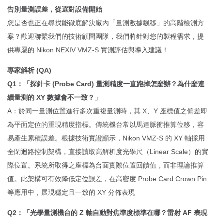
告別量測誤差，從選對設備開始
您是否也正在尋找能徹底解決廠內「量測數據飄移」的高階檢測方
案？歡迎聯繫我們的技術顧問團隊，我們將針對您的製程需求，提
供專屬的 Nikon NEXIV VMZ-S 實測評估與導入建議！
專家解析 (QA)
Q1：「探針卡 (Probe Card) 量測精度一直跑掉怎麼辦？為什麼連
續量測的 XY 數據會不一致？」
A：於同一量測位置進行多次重複量測時，其 X、Y 座標值之偏差即
為平面定位的重現精度指標。傳統機台常以馬達脈衝推算位移，容
易產生累積誤差。根據技術實證顯示，Nikon VMZ-S 的 XY 軸採用
全閉迴路控制架構，直接讀取高解析度光學尺（Linear Scale）的實
際位置。系統所取得之座標為台面實際位置回饋值，而非理論推算
值。此架構可有效降低定位誤差，在高密度 Probe Card Crown Pin
等應用中，展現穩定且一致的 XY 分佈表現
Q2：「光學量測機台的 Z 軸自動對焦準度標準在哪？雷射 AF 表現