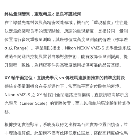
終結量測變異，重現精度才是良率護城河
在半導體先進封裝與高精密製造領域，機台的「重現精度」往往是
決定最終製程良率的隱形關鍵。所謂的重現精度，是指於同一量測
位置進行多次重複量測時，其座標值或高度量測值的偏差（標準差
σ 或 Range）。專業測試指出，Nikon NEXIV VMZ-S 光學量測系統
透過全閉迴路控制與雷射自動對焦技術，能有效降低量測變異、提
升製程一致性，為精密零件與高密度應用提供可靠的品質基礎。
XY 軸平面定位：直讀光學尺 vs 傳統馬達脈衝推算的精準度對決
傳統光學量測機台在長期運作下，常面臨平面定位跑掉的窘境。
Nikon VMZ-S 之 XY 軸採用全閉迴路控制架構，直接讀取高解析度
光學尺（Linear Scale）的實際位置，而非以傳統的馬達脈衝推算位
移。
根據技術實證顯示，系統所取得之座標為台面實際位置回饋值，並
非理論推算值。此架構不僅有效降低定位誤差，搭配高精度線性馬