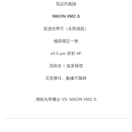
高誤判風險
NIKON VMZ-S
直讀光學尺（全閉迴路）
極度穩定一致
±0.5 μm 雷射 AF
花崗岩 + 溫度補償
完美勝任，數據不飄移
傳統光學機台 VS. NIKON VMZ-S