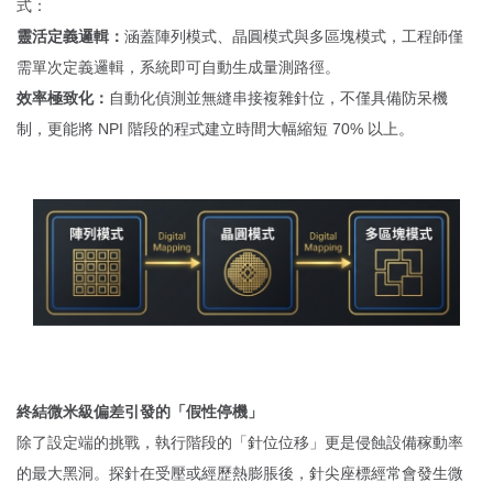
式：
靈活定義邏輯：
涵蓋陣列模式、晶圓模式與多區塊模式，工程師僅
需單次定義邏輯，系統即可自動生成量測路徑。
效率極致化：
自動化偵測並無縫串接複雜針位，不僅具備防呆機
制，更能將 NPI 階段的程式建立時間大幅縮短 70% 以上。
終結微米級偏差引發的「假性停機」
除了設定端的挑戰，執行階段的「針位位移」更是侵蝕設備稼動率
的最大黑洞。探針在受壓或經歷熱膨脹後，針尖座標經常會發生微