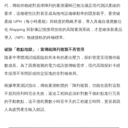
代，傳統仰賴絕對規律陣列的量測邏輯已無法滿足現代測試產線的
要求，這種硬性比對甚至成為拖垮設備稼動率的隱形殺手。要突破
產線 UPH（每小時產能）與精度的戰略矛盾，導入具備自適應數位
化 Mapping 與影像記憶搜尋技術的高階量測系統，才是確保新產品
導入（NPI）無縫接軌的終極標準。
破除「教點地獄」：當傳統陣列複製不再管用
隨著半導體測試端面臨前所未有的產出壓力，探針密度呈現幾何級
數成長。為了因應複雜的電力或訊號傳輸需求，現代高階探針卡經
常採用不等間距或特定區塊的非對稱佈局。
根據專業測試指出，傳統量測軟體的「陣列複製」功能在面對這類
不規則排列時完全失效，逼迫工程師必須針對數千個針點進行冗長
的手動教點，這不僅耗費數小時至半天的工程建立時間，更容易因
人為疲勞產生輸入錯誤。