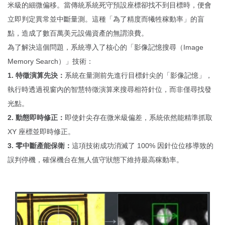
米級的細微偏移。當傳統系統死守預設座標卻找不到目標時，便會
立即判定異常並中斷量測。這種「為了精度而犧牲稼動率」的盲
點，造成了數百萬美元設備資產的無謂浪費。
為了解決這個問題，系統導入了核心的「影像記憶搜尋（Image
Memory Search）」技術：
1. 特徵演算先決：
系統在量測前先進行目標針尖的「影像記憶」，
執行時透過視窗內的智慧特徵演算來搜尋相符針位，而非僅尋找發
光點。
2. 動態即時修正：
即使針尖存在微米級偏差，系統依然能精準抓取
XY 座標並即時修正。
3. 零中斷產能保衛：
這項技術成功消滅了 100% 因針位位移導致的
誤判停機，確保機台在無人值守狀態下維持最高稼動率。