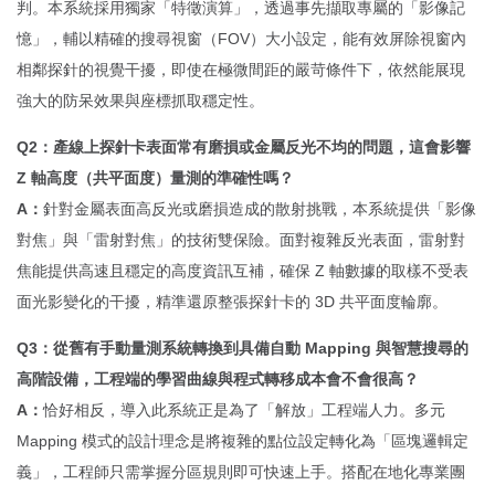
判。本系統採用獨家「特徵演算」，透過事先擷取專屬的「影像記
憶」，輔以精確的搜尋視窗（FOV）大小設定，能有效屏除視窗內
相鄰探針的視覺干擾，即使在極微間距的嚴苛條件下，依然能展現
強大的防呆效果與座標抓取穩定性。
Q2：產線上探針卡表面常有磨損或金屬反光不均的問題，這會影響
Z 軸高度（共平面度）量測的準確性嗎？
A：
針對金屬表面高反光或磨損造成的散射挑戰，本系統提供「影像
對焦」與「雷射對焦」的技術雙保險。面對複雜反光表面，雷射對
焦能提供高速且穩定的高度資訊互補，確保 Z 軸數據的取樣不受表
面光影變化的干擾，精準還原整張探針卡的 3D 共平面度輪廓。
Q3：從舊有手動量測系統轉換到具備自動 Mapping 與智慧搜尋的
高階設備，工程端的學習曲線與程式轉移成本會不會很高？
A：
恰好相反，導入此系統正是為了「解放」工程端人力。多元
Mapping 模式的設計理念是將複雜的點位設定轉化為「區塊邏輯定
義」，工程師只需掌握分區規則即可快速上手。搭配在地化專業團