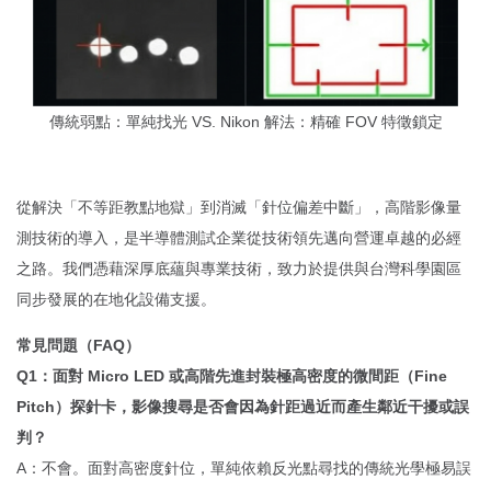
傳統弱點：單純找光 VS. Nikon 解法：精確 FOV 特徵鎖定
從解決「不等距教點地獄」到消滅「針位偏差中斷」，高階影像量
測技術的導入，是半導體測試企業從技術領先邁向營運卓越的必經
之路。我們憑藉深厚底蘊與專業技術，致力於提供與台灣科學園區
同步發展的在地化設備支援。
常見問題（FAQ）
Q1：面對 Micro LED 或高階先進封裝極高密度的微間距（Fine
Pitch）探針卡，影像搜尋是否會因為針距過近而產生鄰近干擾或誤
判？
A：不會。面對高密度針位，單純依賴反光點尋找的傳統光學極易誤