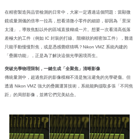
在精密製造與品管檢測的日常中，大家一定遇過這個問題：當顯微
鏡或量測儀的倍率一拉高，想看清微小零件的細節，卻因為「景深
太淺」，導致焦點以外的區域直接糊成一片。想要一次看清高低落
差極大的工件（例如 IC 封裝的打線、階梯狀的精密加工件），難道
只能手動慢慢對焦，或是憑感覺瞎猜嗎？Nikon VMZ 系統內建的
「疊圖功能」，正是為了解決這個光學困境而生。
突破光學物理限制，一鍵生成「全聚焦」清晰影像
傳統量測中，超過焦距的影像模糊不清是無法避免的光學硬傷。但
透過 Nikon VMZ 強大的疊圖運算技術，系統能夠擷取多張「不同焦
距」的局部影像，並將它們完美結合。