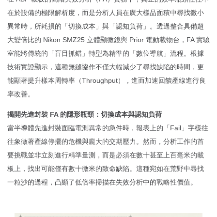
在於設備的極限解析度，而是分析人員在廣大樣品面積中尋找微小
異常時，所耗損的「切換成本」與「認知負荷」。透過整合具備超
大變倍比的 Nikon SMZ25 立體顯微鏡與 Prior 電動載物台，FA 實驗
室能將傳統的「盲目抓錯」轉型為精準的「數位導航」流程。根據
技術實證顯示，這種無縫協作不僅大幅減少了尋找缺陷的時間，更
能顯著提升樣本周轉率（Throughput），進而加速回饋產線進行良
率改善。
揭開先進封裝 FA 的隱形瓶頸：切換成本與認知負荷
當半導體先進封裝面臨電測異常的急件時，報表上的「Fail」字樣往
往象徵著產線停擺的危機與龐大的交期壓力。然而，分析工作的首
要挑戰並非立刻進行精準量測，而是必須在數十甚至上百毫米的載
板上，找出可能僅有數十微米的致命缺陷。這種宛如在荒野中尋找
一粒沙的過程，凸顯了低倍率掃描在失效分析中的戰略性價值。