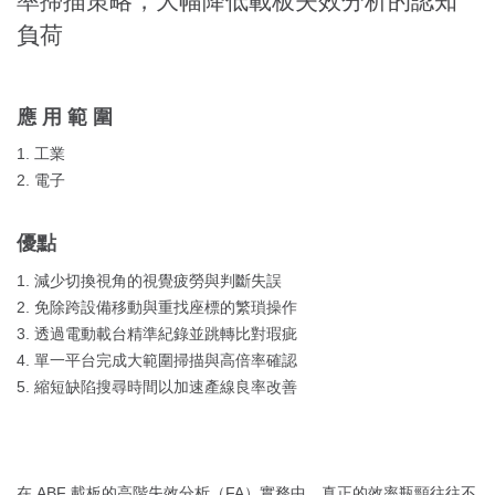
率掃描策略，大幅降低載板失效分析的認知
負荷
應用範圍
1. 工業
2. 電子
優點
1. 減少切換視角的視覺疲勞與判斷失誤
2. 免除跨設備移動與重找座標的繁瑣操作
3. 透過電動載台精準紀錄並跳轉比對瑕疵
4. 單一平台完成大範圍掃描與高倍率確認
5. 縮短缺陷搜尋時間以加速產線良率改善
在 ABF 載板的高階失效分析（FA）實務中，真正的效率瓶頸往往不