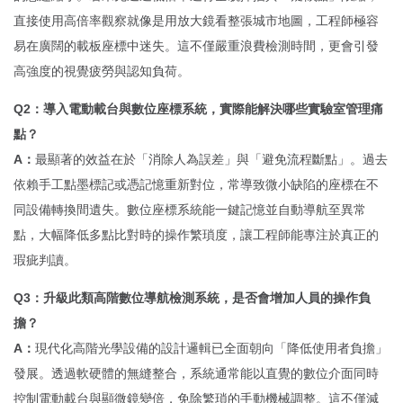
直接使用高倍率觀察就像是用放大鏡看整張城市地圖，工程師極容
易在廣闊的載板座標中迷失。這不僅嚴重浪費檢測時間，更會引發
高強度的視覺疲勞與認知負荷。
Q2：導入電動載台與數位座標系統，實際能解決哪些實驗室管理痛
點？
A：
最顯著的效益在於「消除人為誤差」與「避免流程斷點」。過去
依賴手工點墨標記或憑記憶重新對位，常導致微小缺陷的座標在不
同設備轉換間遺失。數位座標系統能一鍵記憶並自動導航至異常
點，大幅降低多點比對時的操作繁瑣度，讓工程師能專注於真正的
瑕疵判讀。
Q3：升級此類高階數位導航檢測系統，是否會增加人員的操作負
擔？
A：
現代化高階光學設備的設計邏輯已全面朝向「降低使用者負擔」
發展。透過軟硬體的無縫整合，系統通常能以直覺的數位介面同時
控制電動載台與顯微鏡變倍，免除繁瑣的手動機械調整。這不僅減