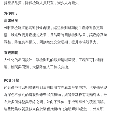
貨產品品質，降低檢測人員配置，減少人為疏失
方便性：
高速檢測
AI瑕疵檢測搭配高速影像處理，縮短檢測週期使生產線運作更流
暢，以達到提升產能的效果，且能即時回饋檢測結果，讓產線及時
調整，降低良率損失，間接縮短交貨週期，提升市場競爭力。
直觀瀏覽
人性化的界面設計，讓檢測到的瑕疵清晰呈現，工程師可快速篩
選、檢閱與回溯，大幅降低人工檢視負擔。
PCB 汙染
於影像中可以明顯觀察到局部區域存在異常汙染痕跡。污染物呈現
為深色不規則的塊狀與條帶狀沉積物，與背景基板有明顯對比，分
布於多個焊墊與導線之間，並向下延伸，形成連續性的覆蓋痕跡。
這些污染物質疑似來自於製程殘留物（如助焊劑殘渣）、外來顆