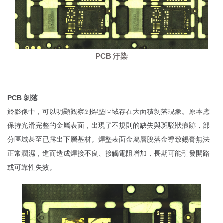
PCB 汙染
PCB 剝落
於影像中，可以明顯觀察到焊墊區域存在大面積剝落現象。原本應
保持光滑完整的金屬表面，出現了不規則的缺失與斑駁狀痕跡，部
分區域甚至已露出下層基材。焊墊表面金屬層脫落金導致錫膏無法
正常潤濕，進而造成焊接不良、接觸電阻增加，長期可能引發開路
或可靠性失效。