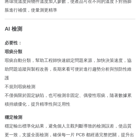
將環境溫度與物件溫度加入參數，使產品可在不同的溫度下對熱膨
脹進行補償，使量測更精準
AI 檢測
必要性：
瑕疵分類
瑕疵自動分類，幫助工程師快速鎖定問題來源，加快決策速度，協
助問題追蹤與製程改善，長期來看可便於進行趨勢分析與預防性維
護
不規則瑕疵檢測
不僅侷限於固定缺陷，也可檢測非固定、偶發性瑕疵，隨著數據累
積持續優化，提升精準性與泛用性
穩定檢測
穩定輸出標準化結果，避免個人主觀判斷導致的檢測誤差，使品質
更一致，支援全面檢測，確保每一片 PCB 都經過完整把關，提升出