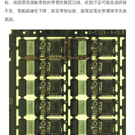
粒、或因環境濕氣導致的導電性雜質沉積。此類汙染可能造成焊接
不良、電氣絕緣性下降，甚至導致短路、漏電或電化學遷移等失效
風險。